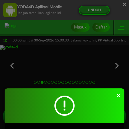
×
YODA4D Aplikasi Mobile
UNDUH
Jangan tampilkan lagi hari ini
Masuk
Daftar
 dari 15.00.00 sampai 30-Sep-2026 15.00.00. Selama waktu ini, PP Virtual Sports 
×
JACKPOT
PLAY
IDR
12,668,032,333