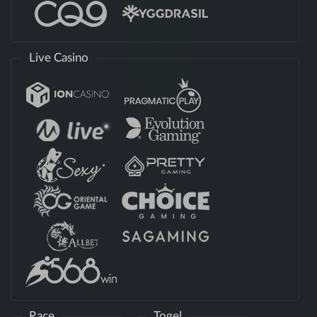
Live Casino
Race
Togel