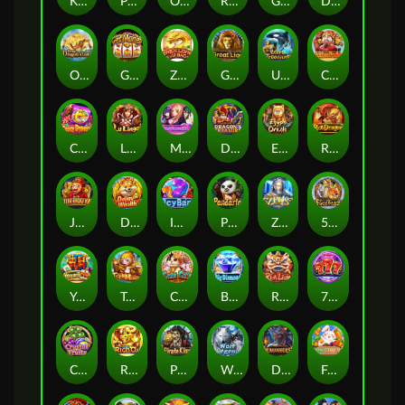
King's Sword
Party Night
Overlord & Concubine
Roll in Money
Grand Sheriff
Diamond Mogul
Over Dragon's Gate
Get Money
Zhen Long Ju Bao
Great Lion
Ultra Treasure
Caishen Coming
Candy Dynasty
LU LING QI
Many Beauties
Dragon's Treasure
Egypt Oracle
Rich Dragon
JIN HOU YE
Doggy Wealth
Icy Bar
Pandaria
Zeus
5 God Beast
You Will Win
Triple Monkey
Coin Cat
Big Diamond
Rich Lion
777
Crystal Fruits
Rich Ox
Pirate King
Wolf Legend
Dragonburst
Farm Family