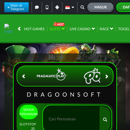
Main di
DAF
MASUK
Telegram
IDR
12,679,835,
HOT GAMES
SLOTS
LIVE CASINO
RACE
TOGE
DRAGOONSOFT
SEMUA
PERMAINAN
SLOTS
TOP
20