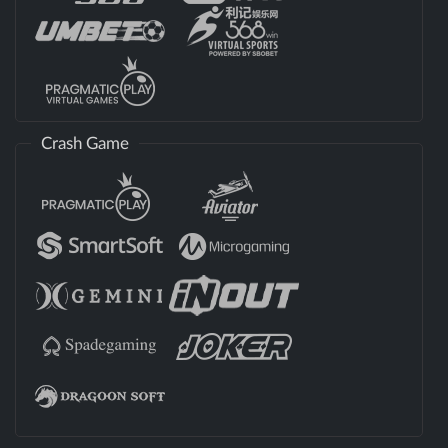
Crash Game