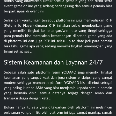
bonus yang ditawarkan untuk semua pemain yang ada disini serta
event game online yang sedang berlangsung dan semua pemain bisa
berpartisipasi di event ini.
Selain dari keuntungan tersebut platform ini juga menyediakan RTP
(Return To Player) dimana RTP ini akan selalu memberikan game
yang memiliki tingkat kemenangan/win rate yang tinggi sehingga
para pemain bisa merasakan kemenangan di setiap game yang ada
di platform ini dan juga RTP ini selalu up to date jadi para pemain
bisa tahu game apa yang sedang memiliki tingkat kemenagnan yang
tinggi setiap saat.
Sistem Keamanan dan Layanan 24/7
Sebagai salah satu platform resmi YODA4D juga memiliki tingkat
keamanan yang sangat kuat dan juga sistem enskripsi yang sangat
modern sehingga keamanan platform YODA4D bisa disebut sebagai
yang paling kuat se-ASIA yang bisa menjamin kepada semua pemain
yang bermain disini semua datanya terjaga dengan aman dan
transaksi dijaga dengan ketat.
Bukan hanya itu saja yang ditawarkan oleh platform ini melainkan
pelayanan yang dimiliki oleh platform ini juga sangat mantap, ramah