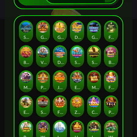
Sea World
God Of Wealth
Golden Rooster
Dragon's Riches
Great Blue
Fairy Garden
888
Victory
Dolphin Reef
Sea Realms
Samurai
Big Shot
Mysterious Witch
Pyramid Adventure
Jin Qian Wa
Eyes of Fortune
Monkey Slots
Fire of Villa Street
Emperor Gate
StoneAge
FORTUNE
Zhao Cai Jin Bao
Chjcken Djnner
Panda