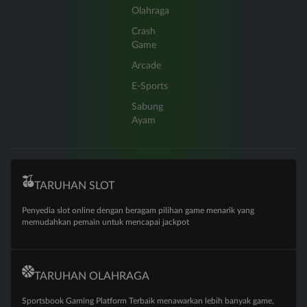
Olahraga
Crash
Game
Arcade
E-Sports
Sabung
Ayam
TARUHAN SLOT
Penyedia slot online dengan beragam pilihan game menarik yang
memudahkan pemain untuk mencapai jackpot
TARUHAN OLAHRAGA
Sportsbook Gaming Platform Terbaik menawarkan lebih banyak game,