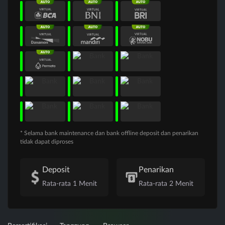
* Selama bank maintenance dan bank offline deposit dan penarikan
tidak dapat diproses
Deposit
Penarikan
Rata-rata 1 Menit
Rata-rata 2 Menit