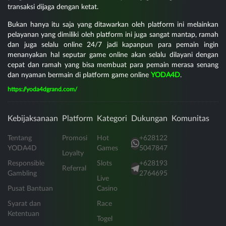
transaksi dijaga dengan ketat.
Bukan hanya itu saja yang ditawarkan oleh platform ini melainkan
pelayanan yang dimiliki oleh platform ini juga sangat mantap, ramah
dan juga selalu online 24/7 jadi kapanpun para pemain ingin
menanyakan hal seputar game online akan selalu dilayani dengan
cepat dan ramah yang bisa membuat para pemain merasa senang
dan nyaman bermain di platform game online
YODA4D
.
https://yoda4dgrand.com/
Kebijaksanaan
Platform
Kategori
Dukungan
Komunitas
Tentang
Promosi
Hot
+628122
YODA4D
Games
5047847
Loyalty
Responsible
Slots
+628193
Referral
Gambling
2764695
Live
Pusat Bantuan
Casino
Syarat dan
Race
Ketentuan
Togel