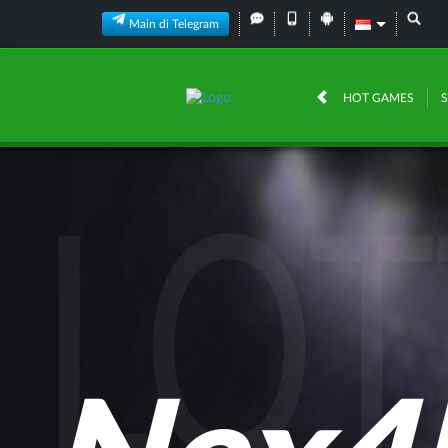
Main di Telegram
HOT GAMES