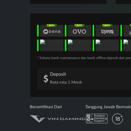
* Selama bank maintenance dan bank offline deposit dan pen
Deposit
Rata-rata 1 Menit
Bersertifikasi Dari
Tanggung Jawab Bermain