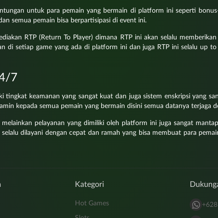
ntungan untuk para pemain yang bermain di platform ini seperti bon
an semua pemain bisa berpartisipasi di event ini.
nyediakan RTP (Return To Player) dimana RTP ini akan selalu memberika
 di setiap game yang ada di platform ini dan juga RTP ini selalu up t
24/7
ki tingkat keamanan yang sangat kuat dan juga sistem enskripsi yang
njamin kepada semua pemain yang bermain disini semua datanya terjaga d
 melainkan pelayanan yang dimiliki oleh platform ini juga sangat manta
n selalu dilayani dengan cepat dan ramah yang bisa membuat para pema
m
Kategori
Dukung
Hot Games
+628