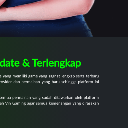
ate & Terlengkap
 yang memiliki game yang sagnat lengkap serta terbaru
rovider dan permainan yang baru sehingga platform ini
a semua permainan yang sudah ditawarkan oleh platform
leh Vin Gaming agar semua kemenangan yang dirasakan