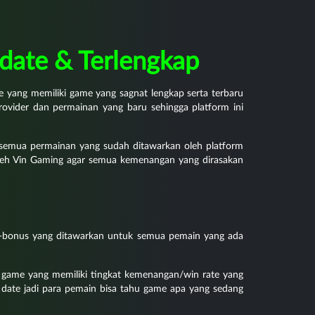
ate & Terlengkap
 yang memiliki game yang sagnat lengkap serta terbaru
rovider dan permainan yang baru sehingga platform ini
a semua permainan yang sudah ditawarkan oleh platform
leh Vin Gaming agar semua kemenangan yang dirasakan
us-bonus yang ditawarkan untuk semua pemain yang ada
n game yang memiliki tingkat kemenangan/win rate yang
o date jadi para pemain bisa tahu game apa yang sedang