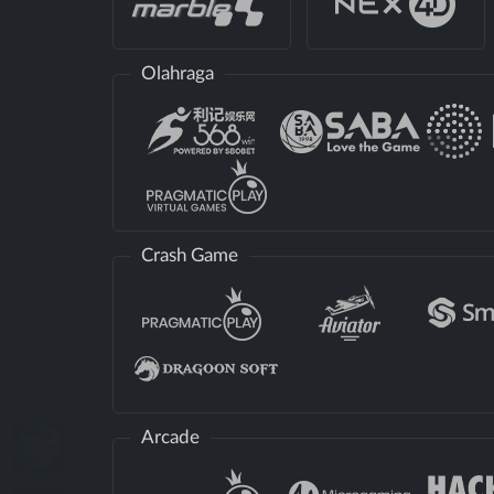
Olahraga
Crash Game
Arcade