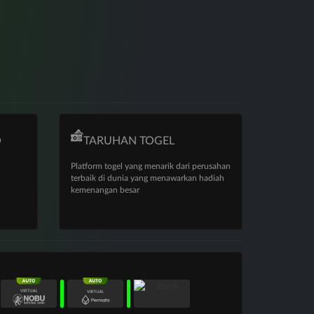
O
TARUHAN TOGEL
Platform togel yang menarik dari perusahan
terbaik di dunia yang menawarkan hadiah
kemenangan besar