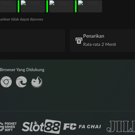
arikan tidak dapat diproses
Penarikan
Rata-rata 2 Menit
Browser Yang Didukung