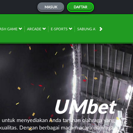
DAFTAR
MASUK
PROMOSI
ASH GAME
ARCADE
E-SPORTS
SABUNG AYAM
UMbet
ntuk menyediakan Anda taruhan olahraga yang
kualitas. Dengan berbagai macam acara olahraga,