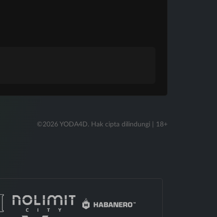
©2026 YODA4D. Hak cipta dilindungi | 18+