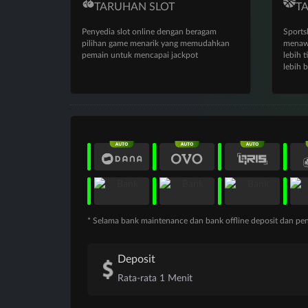
TARUHAN SLOT
T
Penyedia slot online dengan beragam
Sports
pilihan game menarik yang memudahkan
menawa
pemain untuk mencapai jackpot
lebih 
lebih 
* Selama bank maintenance dan bank offline deposit dan pen
Deposit
Rata-rata 1 Menit