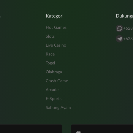
m
Kategori
Dukung
Hot Games
+628
Slots
+628
Live Casino
Race
Togel
Olahraga
Crash Game
Arcade
E-Sports
Sabung Ayam