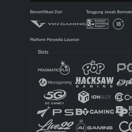
Bersertifikasi Dari
Tanggung Jawab Bermain
Platform Penyedia Layanan
Slots