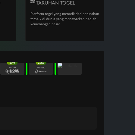
O
TARUHAN TOGEL
Platform togel yang menarik dari perusahan
terbaik di dunia yang menawarkan hadiah
kemenangan besar