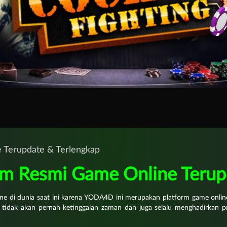
Terupdate & Terlengkap
 Resmi Game Online Terupd
ne di dunia saat ini karena YODA4D ini merupakan platform game online
i tidak akan pernah ketinggalan zaman dan juga selalu menghadirkan p