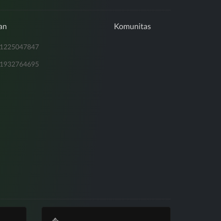
an
Komunitas
1225047847
1932764695