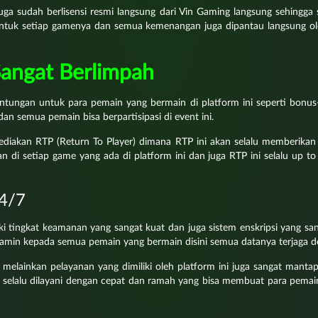
ga sudah berlisensi resmi langsung dari Vin Gaming langsung sehingg
 untuk setiap gamenya dan semua kemenangan juga dipantau langsung o
Sangat Berlimpah
ntungan untuk para pemain yang bermain di platform ini seperti bon
an semua pemain bisa berpartisipasi di event ini.
nyediakan RTP (Return To Player) dimana RTP ini akan selalu memberika
 di setiap game yang ada di platform ini dan juga RTP ini selalu up t
24/7
ki tingkat keamanan yang sangat kuat dan juga sistem enskripsi yang
njamin kepada semua pemain yang bermain disini semua datanya terjaga d
 melainkan pelayanan yang dimiliki oleh platform ini juga sangat manta
n selalu dilayani dengan cepat dan ramah yang bisa membuat para pema