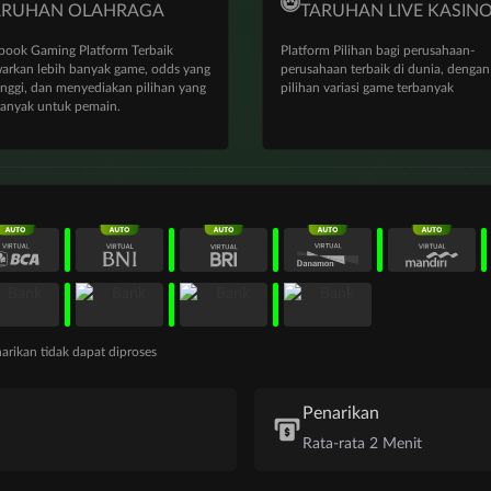
ARUHAN OLAHRAGA
TARUHAN LIVE KASIN
book Gaming Platform Terbaik
Platform Pilihan bagi perusahaan-
rkan lebih banyak game, odds yang
perusahaan terbaik di dunia, dengan
tinggi, dan menyediakan pilihan yang
pilihan variasi game terbanyak
banyak untuk pemain.
arikan tidak dapat diproses
Penarikan
Rata-rata 2 Menit