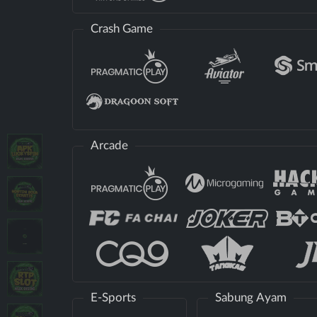
Crash Game
Arcade
E-Sports
Sabung Ayam