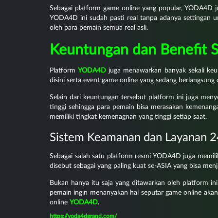
Sebagai platform game online yang popular, YODA4D ju
YODA4D ini sudah pasti real tanpa adanya settingan
oleh para pemain semua real asli.
Keuntungan dan Benefit 
Platform
YODA4D
juga menawarkan banyak sekali keu
disini serta event game online yang sedang berlangsung d
Selain dari keuntungan tersebut platform ini juga me
tinggi sehingga para pemain bisa merasakan kemenangan
memiliki tingkat kemenagnan yang tinggi setiap saat.
Sistem Keamanan dan Layanan 
Sebagai salah satu platform resmi YODA4D juga memili
disebut sebagai yang paling kuat se-ASIA yang bisa me
Bukan hanya itu saja yang ditawarkan oleh platform ini
pemain ingin menanyakan hal seputar game online aka
online
YODA4D
.
https://yoda4dgrand.com/