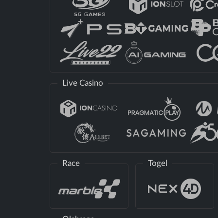
Live Casino
Race
Togel