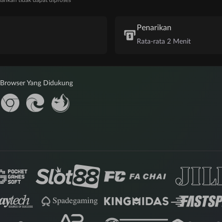
arikan tidak dapat diproses
Penarikan
Rata-rata 2 Menit
Browser Yang Didukung