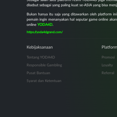
Sebagai salah satu platform resmi YODA4D juga memili
disebut sebagai yang paling kuat se-ASIA yang bisa me
Bukan hanya itu saja yang ditawarkan oleh platform ini
pemain ingin menanyakan hal seputar game online aka
online
YODA4D
.
https://yoda4dgrand.com/
Kebijaksanaan
Platfor
Tentang YODA4D
Promosi
Responsible Gambling
Loyalty
Pusat Bantuan
Referral
Syarat dan Ketentuan