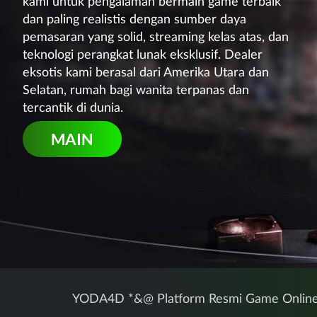
kami untuk pengalaman bermain game terbaik
dan paling realistis dengan sumber daya
pemasaran yang solid, streaming kelas atas, dan
teknologi perangkat lunak eksklusif. Dealer
eksotis kami berasal dari Amerika Utara dan
Selatan, rumah bagi wanita terpanas dan
tercantik di dunia.
MAIN
YODA4D *&@ Platform Resmi Game Online 